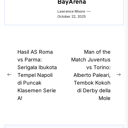
BayArena
Lawrence Moore
October 22, 2025
Post
Hasil AS Roma
Man of the
navigation
vs Parma:
Match Juventus
Serigala Ibukota
vs Torino:
Tempel Napoli
Alberto Paleari,
Previous
Ne
di Puncak
Tembok Kokoh
post:
pos
Klasemen Serie
di Derby della
A!
Mole