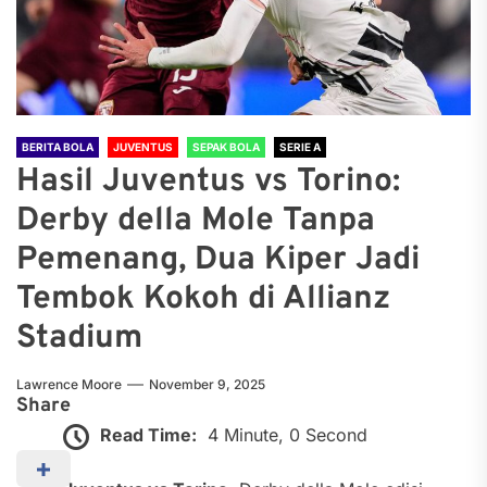
BERITA BOLA
JUVENTUS
SEPAK BOLA
SERIE A
Hasil Juventus vs Torino:
Derby della Mole Tanpa
Pemenang, Dua Kiper Jadi
Tembok Kokoh di Allianz
Stadium
Lawrence Moore
November 9, 2025
Share
Read Time:
4 Minute, 0 Second