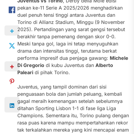
Juventus vs Torino
, Derby della Mole edisi
pekan ke-11 Serie A 2025/2026 menghadirkan
duel penuh tensi tinggi antara Juventus dan
Torino di Allianz Stadium, Minggu (9 November
2025). Pertandingan yang sarat gengsi tersebut
berakhir tanpa pemenang dengan skor 0-0.
Meski tanpa gol, laga ini tetap menyuguhkan
drama dan intensitas tinggi, terutama berkat
performa impresif dua penjaga gawang:
Michele
Di Gregorio
di kubu Juventus dan
Alberto
Paleari
di pihak Torino.
Juventus, yang tampil dominan dari sisi
penguasaan bola dan jumlah peluang, kembali
gagal meraih kemenangan setelah sebelumnya
ditahan Sporting Lisbon 1-1 di fase liga Liga
Champions. Sementara itu, Torino pulang dengan
rasa puas karena mampu mempertahankan rekor
tak terkalahkan mereka yang kini mencapai enam