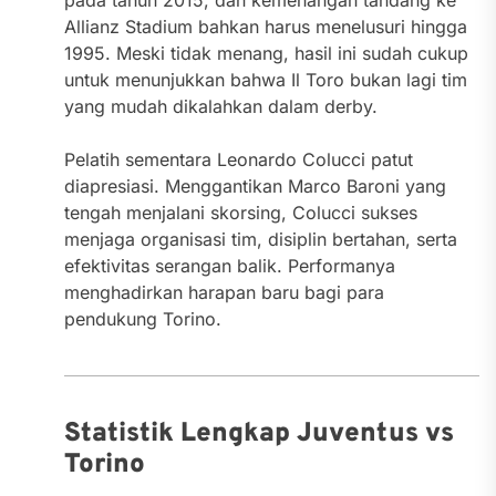
pada tahun 2015, dan kemenangan tandang ke
Allianz Stadium bahkan harus menelusuri hingga
1995. Meski tidak menang, hasil ini sudah cukup
untuk menunjukkan bahwa Il Toro bukan lagi tim
yang mudah dikalahkan dalam derby.
Pelatih sementara Leonardo Colucci patut
diapresiasi. Menggantikan Marco Baroni yang
tengah menjalani skorsing, Colucci sukses
menjaga organisasi tim, disiplin bertahan, serta
efektivitas serangan balik. Performanya
menghadirkan harapan baru bagi para
pendukung Torino.
Statistik Lengkap Juventus vs
Torino