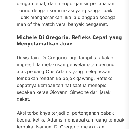
dengan tepat, dan mengorganisir pertahanan
Torino dengan komunikasi yang sangat baik.
Tidak mengherankan jika ia dianggap sebagai
man of the match versi banyak pengamat.
Michele Di Gregorio: Refleks Cepat yang
Menyelamatkan Juve
Di sisi lain, Di Gregorio juga tampil tak kalah
impresif. Ia melakukan penyelamatan penting
atas peluang Che Adams yang melepaskan
tembakan rendah ke pojok gawang. Refleks
cepatnya kembali terlihat saat ia menepis
sepakan keras Giovanni Simeone dari jarak
dekat.
Aksi terbaiknya terjadi di pertengahan babak
kedua, ketika Adams mendapatkan ruang tembak
terbuka. Namun, Di Gregorio melakukan