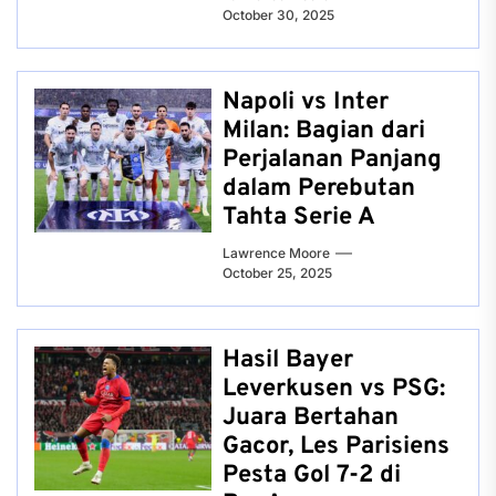
October 30, 2025
Napoli vs Inter
Milan: Bagian dari
Perjalanan Panjang
dalam Perebutan
Tahta Serie A
Lawrence Moore
October 25, 2025
Hasil Bayer
Leverkusen vs PSG:
Juara Bertahan
Gacor, Les Parisiens
Pesta Gol 7-2 di