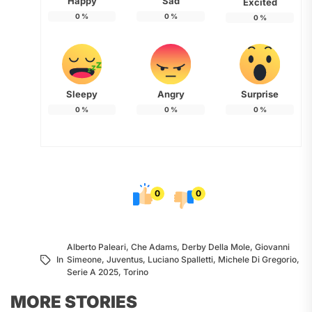
Happy
Sad
Excited
0
%
0
%
0
%
Sleepy
Angry
Surprise
0
%
0
%
0
%
0
0
Alberto Paleari
,
Che Adams
,
Derby Della Mole
,
Giovanni
In
Simeone
,
Juventus
,
Luciano Spalletti
,
Michele Di Gregorio
,
Serie A 2025
,
Torino
MORE STORIES