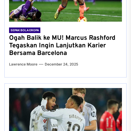
SEPAK BOLA EROPA
Ogah Balik ke MU! Marcus Rashford
Tegaskan Ingin Lanjutkan Karier
Bersama Barcelona
Lawrence Moore
December 24, 2025