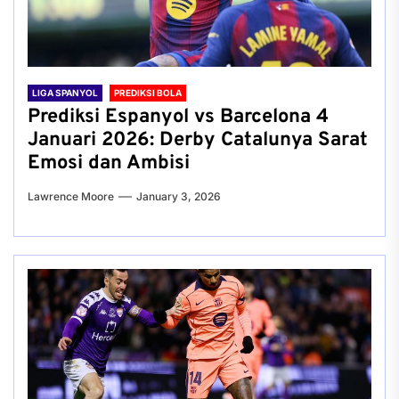
LIGA SPANYOL
PREDIKSI BOLA
Prediksi Espanyol vs Barcelona 4
Januari 2026: Derby Catalunya Sarat
Emosi dan Ambisi
Lawrence Moore
January 3, 2026