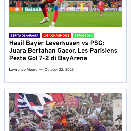
BERITA OLAHRAGA
LIGA CHAMPIONS
SEPAK BOLA
Hasil Bayer Leverkusen vs PSG:
Juara Bertahan Gacor, Les Parisiens
Pesta Gol 7-2 di BayArena
Lawrence Moore
October 22, 2025