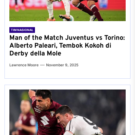
TIM NASIONAL
Man of the Match Juventus vs Torino:
Alberto Paleari, Tembok Kokoh di
Derby della Mole
Lawrence Moore
November 9, 2025