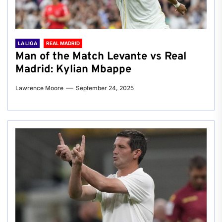
LA LIGA
REAL MADRID
Man of the Match Levante vs Real
Madrid: Kylian Mbappe
Lawrence Moore
September 24, 2025