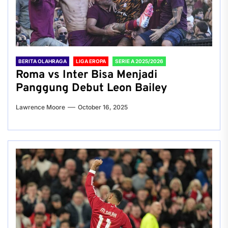
BERITA OLAHRAGA
LIGA EROPA
SERIE A 2025/2026
Roma vs Inter Bisa Menjadi
Panggung Debut Leon Bailey
Lawrence Moore
October 16, 2025