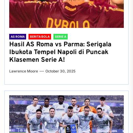
AS ROMA
BERITA BOLA
SERIE A
Hasil AS Roma vs Parma: Serigala
Ibukota Tempel Napoli di Puncak
Klasemen Serie A!
Lawrence Moore
October 30, 2025