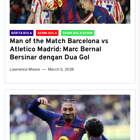
BERITA BOLA
SEPAK BOLA
SEPAK BOLA EROPA
Man of the Match Barcelona vs
Atletico Madrid: Marc Bernal
Bersinar dengan Dua Gol
Lawrence Moore
March 5, 2026