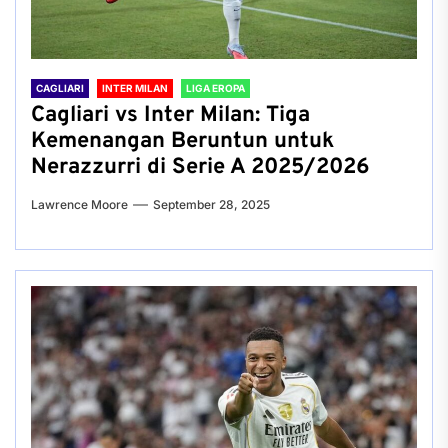
CAGLIARI
INTER MILAN
LIGA EROPA
Cagliari vs Inter Milan: Tiga
Kemenangan Beruntun untuk
Nerazzurri di Serie A 2025/2026
Lawrence Moore
September 28, 2025