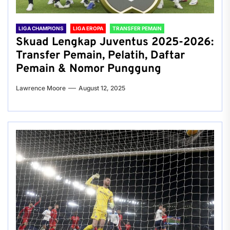
LIGA CHAMPIONS
LIGA EROPA
TRANSFER PEMAIN
Skuad Lengkap Juventus 2025-2026:
Transfer Pemain, Pelatih, Daftar
Pemain & Nomor Punggung
Lawrence Moore
August 12, 2025