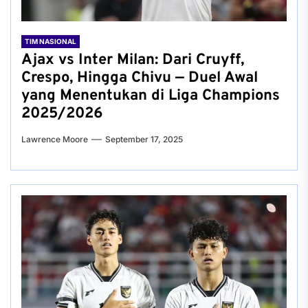
TIM NASIONAL
Ajax vs Inter Milan: Dari Cruyff,
Crespo, Hingga Chivu — Duel Awal
yang Menentukan di Liga Champions
2025/2026
Lawrence Moore
September 17, 2025