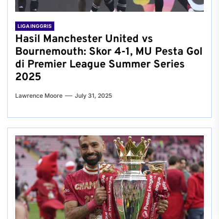
LIGA INGGRIS
Hasil Manchester United vs
Bournemouth: Skor 4-1, MU Pesta Gol
di Premier League Summer Series
2025
Lawrence Moore
July 31, 2025