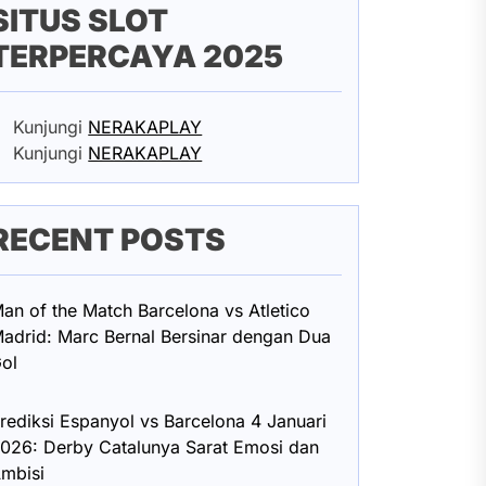
SITUS SLOT
TERPERCAYA 2025
Kunjungi
NERAKAPLAY
Kunjungi
NERAKAPLAY
RECENT POSTS
an of the Match Barcelona vs Atletico
adrid: Marc Bernal Bersinar dengan Dua
ol
rediksi Espanyol vs Barcelona 4 Januari
026: Derby Catalunya Sarat Emosi dan
mbisi