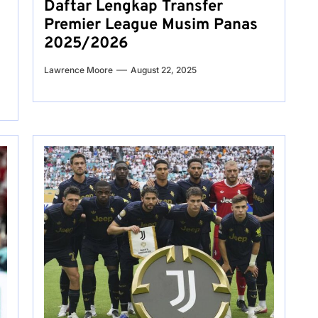
Daftar Lengkap Transfer
Premier League Musim Panas
2025/2026
Lawrence Moore
August 22, 2025