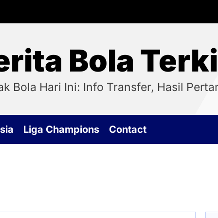
erita Bola Terki
 Bola Hari Ini: Info Transfer, Hasil Per
sia
Liga Champions
Contact