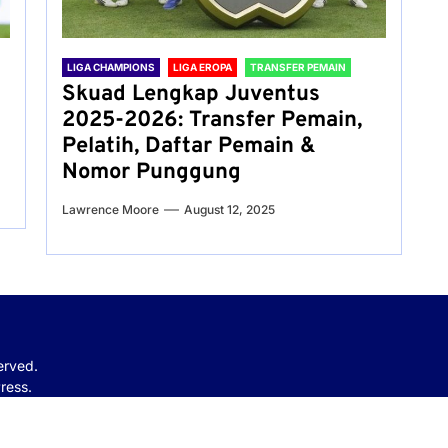
LIGA CHAMPIONS
LIGA EROPA
TRANSFER PEMAIN
Skuad Lengkap Juventus
2025-2026: Transfer Pemain,
Pelatih, Daftar Pemain &
Nomor Punggung
Lawrence Moore
August 12, 2025
served.
ress.