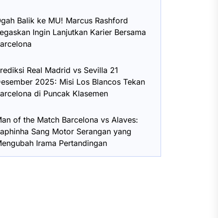
gah Balik ke MU! Marcus Rashford
egaskan Ingin Lanjutkan Karier Bersama
arcelona
rediksi Real Madrid vs Sevilla 21
esember 2025: Misi Los Blancos Tekan
arcelona di Puncak Klasemen
an of the Match Barcelona vs Alaves:
aphinha Sang Motor Serangan yang
engubah Irama Pertandingan