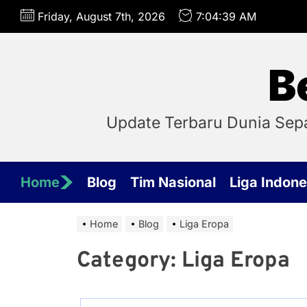
Skip
Friday, August 7th, 2026
7:04:40 AM
to
the
content
B
Update Terbaru Dunia Sepak
Home
Blog
Tim Nasional
Liga Indone
Home
Blog
Liga Eropa
Category:
Liga Eropa