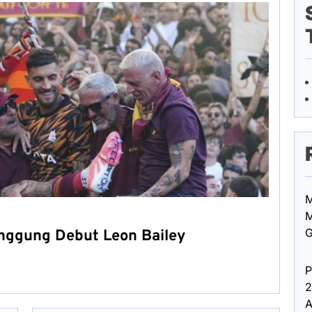
M
M
G
anggung Debut Leon Bailey
P
2
A