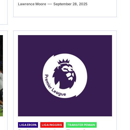
Lawrence Moore
September 28, 2025
LIGA EROPA
LIGA INGGRIS
TRANSFER PEMAIN