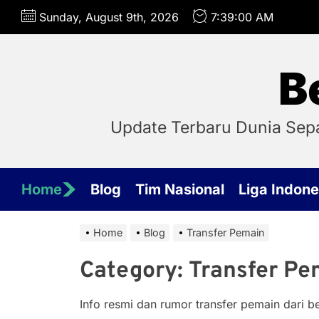
Skip
Sunday, August 9th, 2026
7:39:00 AM
to
the
content
B
Update Terbaru Dunia Sepak
Home
Blog
Tim Nasional
Liga Indone
Home
Blog
Transfer Pemain
Category:
Transfer Pe
Info resmi dan rumor transfer pemain dari b