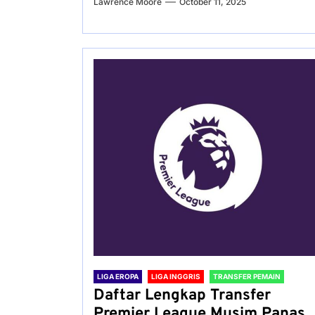
Lawrence Moore
October 11, 2025
LIGA EROPA
LIGA INGGRIS
TRANSFER PEMAIN
Daftar Lengkap Transfer
Premier League Musim Panas