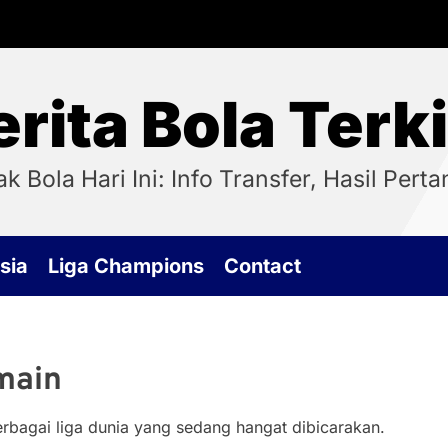
erita Bola Terki
 Bola Hari Ini: Info Transfer, Hasil Per
sia
Liga Champions
Contact
main
erbagai liga dunia yang sedang hangat dibicarakan.