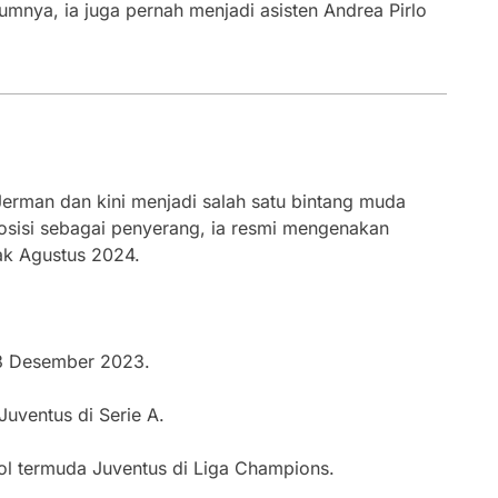
mnya, ia juga pernah menjadi asisten Andrea Pirlo
Jerman dan kini menjadi salah satu bintang muda
posisi sebagai penyerang, ia resmi mengenakan
ak Agustus 2024.
23 Desember 2023.
Juventus di Serie A.
l termuda Juventus di Liga Champions.