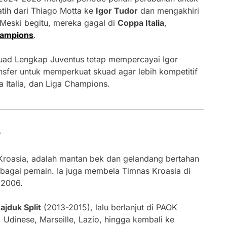
tih dari Thiago Motta ke
Igor Tudor
dan mengakhiri
 Meski begitu, mereka gagal di
Coppa Italia
,
hampions
.
kuad Lengkap Juventus tetap mempercayai Igor
ransfer untuk memperkuat skuad agar lebih kompetitif
 Italia, dan Liga Champions.
r
di Kroasia, adalah mantan bek dan gelandang bertahan
bagai pemain. Ia juga membela Timnas Kroasia di
 2006.
ajduk Split
(2013-2015), lalu berlanjut di PAOK
 Udinese, Marseille, Lazio, hingga kembali ke