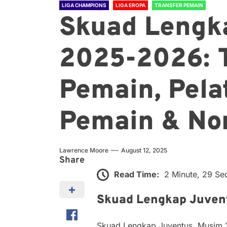
LIGA CHAMPIONS
LIGA EROPA
TRANSFER PEMAIN
Skuad Lengk
2025-2026: 
Pemain, Pelat
Pemain & No
Lawrence Moore
August 12, 2025
Share
Read Time:
2 Minute, 29 S
Skuad Lengkap Juven
Skuad Lengkap Juventus, Musim 