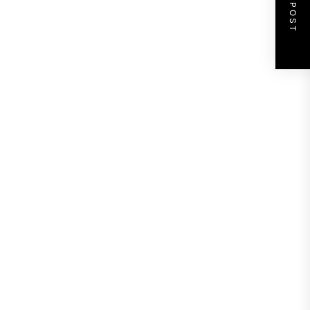
NEXT POST