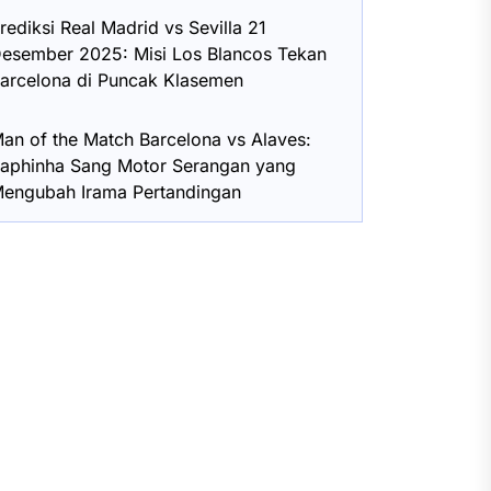
rediksi Real Madrid vs Sevilla 21
esember 2025: Misi Los Blancos Tekan
arcelona di Puncak Klasemen
an of the Match Barcelona vs Alaves:
aphinha Sang Motor Serangan yang
engubah Irama Pertandingan