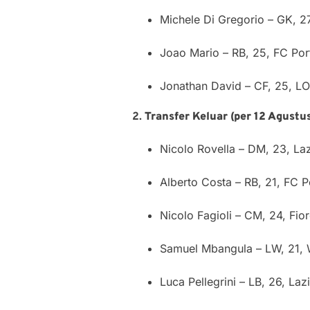
Michele Di Gregorio – GK, 2
Joao Mario – RB, 25, FC Por
Jonathan David – CF, 25, LOS
2.
Transfer Keluar (per 12 Agustu
Nicolo Rovella – DM, 23, Laz
Alberto Costa – RB, 21, FC P
Nicolo Fagioli – CM, 24, Fior
Samuel Mbangula – LW, 21, 
Luca Pellegrini – LB, 26, Laz