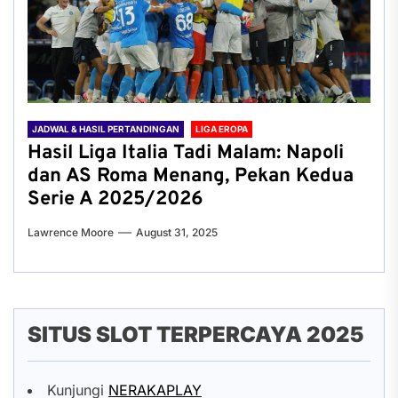
JADWAL & HASIL PERTANDINGAN
LIGA EROPA
Hasil Liga Italia Tadi Malam: Napoli
dan AS Roma Menang, Pekan Kedua
Serie A 2025/2026
Lawrence Moore
August 31, 2025
SITUS SLOT TERPERCAYA 2025
Kunjungi
NERAKAPLAY