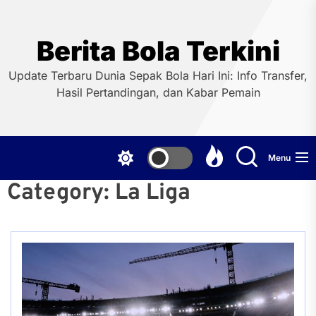
Skip
to
the
Berita Bola Terkini
content
Update Terbaru Dunia Sepak Bola Hari Ini: Info Transfer,
Hasil Pertandingan, dan Kabar Pemain
Menu
Category:
La Liga