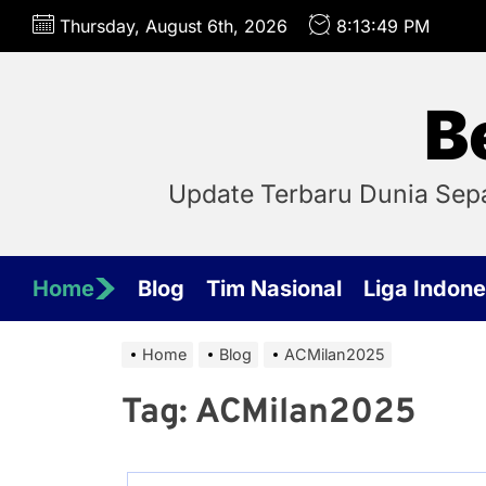
Skip
Thursday, August 6th, 2026
8:13:49 PM
to
the
content
B
Update Terbaru Dunia Sepak
Home
Blog
Tim Nasional
Liga Indone
Home
Blog
ACMilan2025
Tag:
ACMilan2025