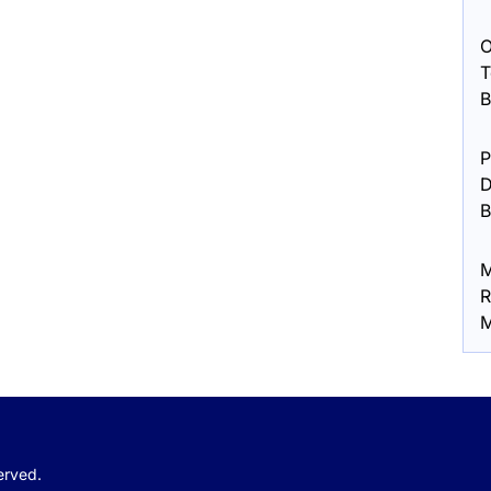
O
T
B
P
D
B
M
R
M
served.