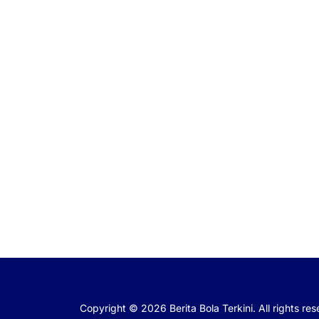
Copyright © 2026
Berita Bola Terkini.
All rights re