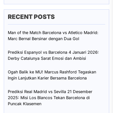
RECENT POSTS
Man of the Match Barcelona vs Atletico Madrid:
Marc Bernal Bersinar dengan Dua Gol
Prediksi Espanyol vs Barcelona 4 Januari 2026:
Derby Catalunya Sarat Emosi dan Ambisi
Ogah Balik ke MU! Marcus Rashford Tegaskan
Ingin Lanjutkan Karier Bersama Barcelona
Prediksi Real Madrid vs Sevilla 21 Desember
2025: Misi Los Blancos Tekan Barcelona di
Puncak Klasemen