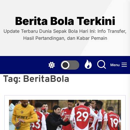
Skip
to
the
Berita Bola Terkini
content
Update Terbaru Dunia Sepak Bola Hari Ini: Info Transfer,
Hasil Pertandingan, dan Kabar Pemain
Menu
Tag:
BeritaBola