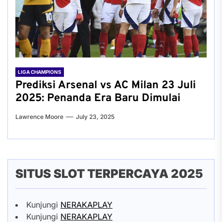
LIGA CHAMPIONS
Prediksi Arsenal vs AC Milan 23 Juli
2025: Penanda Era Baru Dimulai
Lawrence Moore
July 23, 2025
SITUS SLOT TERPERCAYA 2025
Kunjungi
NERAKAPLAY
Kunjungi
NERAKAPLAY